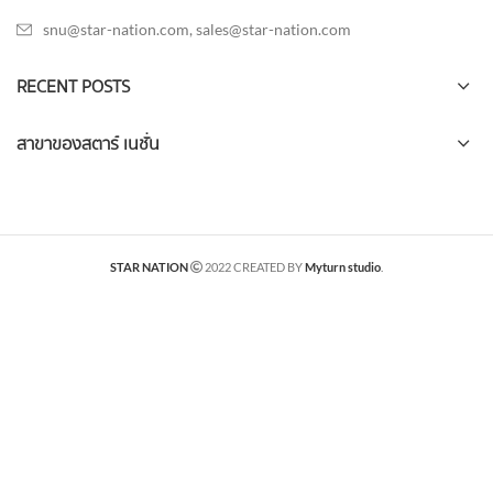
snu@star-nation.com, sales@star-nation.com
RECENT POSTS
สาขาของสตาร์ เนชั่น
STAR NATION
2022 CREATED BY
Myturn studio
.