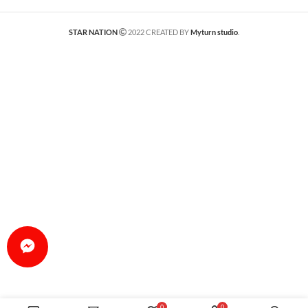
STAR NATION
2022 CREATED BY
Myturn studio
.
0
0