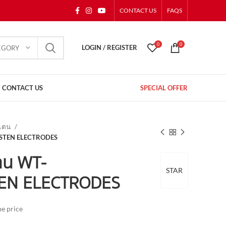
CONTACT US
FAQS
0
0
LOGIN / REGISTER
EGORY
CONTACT US
SPECIAL OFFER
สเตน
GSTEN ELECTRODES
เตน WT-
STAR
TEN ELECTRODES
he price