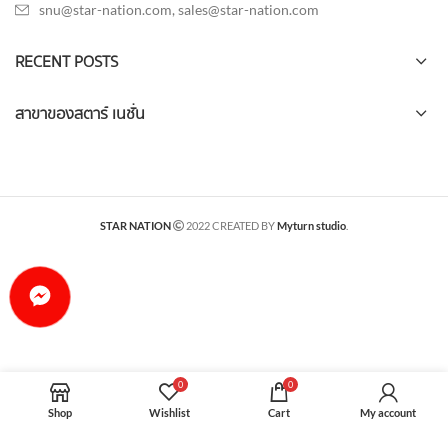
snu@star-nation.com, sales@star-nation.com
RECENT POSTS
สาขาของสตาร์ เนชั่น
STAR NATION
2022 CREATED BY
Myturn studio
.
0
0
Shop
Wishlist
Cart
My account