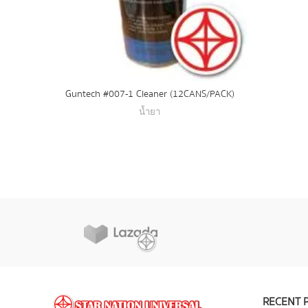
Guntech #007-1 Cleaner (12CANS/PACK)
น้ำยา
O
RECENT 