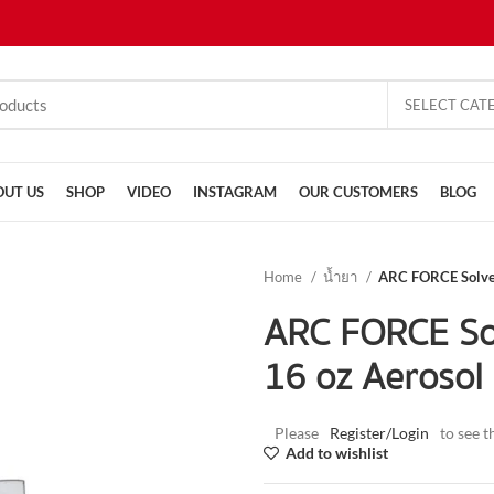
SELECT CAT
OUT US
SHOP
VIDEO
INSTAGRAM
OUR CUSTOMERS
BLOG
Home
น้ำยา
ARC FORCE Solven
ARC FORCE Sol
16 oz Aerosol
Please
Register/Login
to see t
Add to wishlist