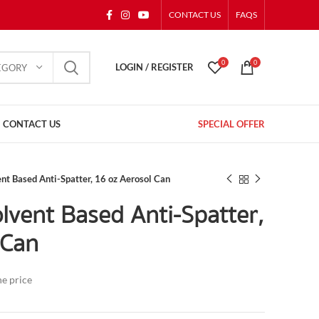
CONTACT US
FAQS
0
0
LOGIN / REGISTER
EGORY
CONTACT US
SPECIAL OFFER
t Based Anti-Spatter, 16 oz Aerosol Can
vent Based Anti-Spatter,
 Can
he price