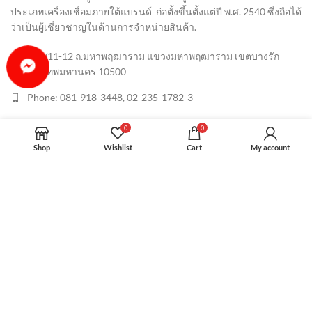
ประเภทเครื่องเชื่อมภายใต้แบรนด์ ก่อตั้งขึ้นตั้งแต่ปี พ.ศ. 2540 ซึ่งถือได้
ว่าเป็นผู้เชี่ยวชาญในด้านการจำหน่ายสินค้า
.
415/11-12 ถ.มหาพฤฒาราม แขวงมหาพฤฒาราม เขตบางรัก
กรุงเทพมหานคร 10500
Phone: 081-918-3448, 02-235-1782-3
snu@star-nation.com, sales@star-nation.com
0
0
Shop
Wishlist
Cart
My account
RECENT POSTS
สาขาของสตาร์ เนชั่น
STAR NATION
2022 CREATED BY
Myturn studio
.