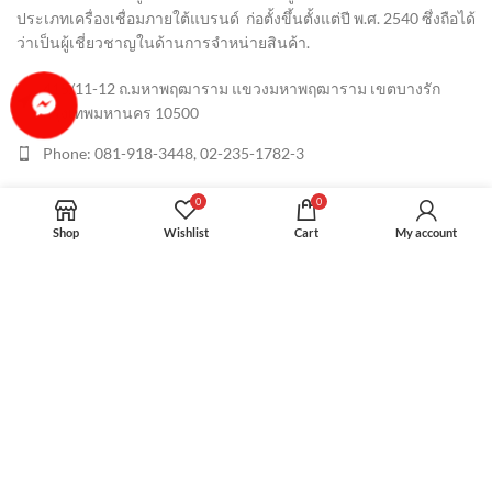
ประเภทเครื่องเชื่อมภายใต้แบรนด์ ก่อตั้งขึ้นตั้งแต่ปี พ.ศ. 2540 ซึ่งถือได้
ว่าเป็นผู้เชี่ยวชาญในด้านการจำหน่ายสินค้า
.
415/11-12 ถ.มหาพฤฒาราม แขวงมหาพฤฒาราม เขตบางรัก
กรุงเทพมหานคร 10500
Phone: 081-918-3448, 02-235-1782-3
snu@star-nation.com, sales@star-nation.com
0
0
Shop
Wishlist
Cart
My account
RECENT POSTS
สาขาของสตาร์ เนชั่น
STAR NATION
2022 CREATED BY
Myturn studio
.